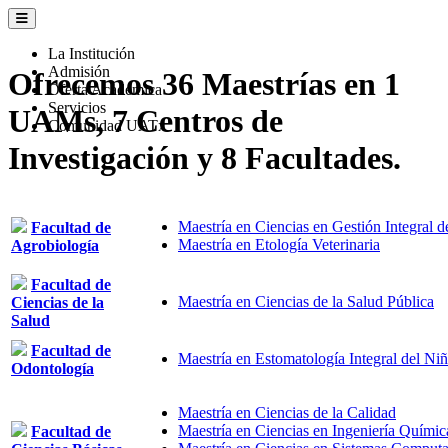
La Institución
Admisión
Ofrecemos
36
Maestrías en
1
Oferta Académica
Servicios
UAMs,
7
Centros de
Comunidad UATx
Investigación y
8
Facultades.
Maestría en Ciencias en Gestión Integral 
Facultad de
Maestría en Etología Veterinaria
Agrobiología
Facultad de
Maestría en Ciencias de la Salud Pública
Ciencias de la
Salud
Facultad de
Maestría en Estomatología Integral del Ni
Odontología
Maestría en Ciencias de la Calidad
Maestría en Ciencias en Ingeniería Químic
Facultad de