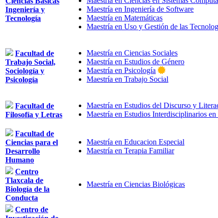
Maestría en Ciencias en Sistemas Computa
Ciencias Básicas
Maestría en Ingeniería de Software
Ingeniería y
Maestría en Matemáticas
Tecnología
Maestría en Uso y Gestión de las Tecnolog
Maestría en Ciencias Sociales
Facultad de
Maestría en Estudios de Género
Trabajo Social,
Maestría en Psicología
Sociología y
Maestría en Trabajo Social
Psicología
Maestría en Estudios del Discurso y Liter
Facultad de
Maestría en Estudios Interdisciplinarios 
Filosofía y Letras
Facultad de
Maestría en Educacion Especial
Ciencias para el
Maestría en Terapia Familiar
Desarrollo
Humano
Centro
Tlaxcala de
Maestría en Ciencias Biológicas
Biología de la
Conducta
Centro de