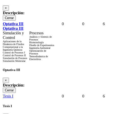
×
Descripción:
Cerrar
Optativa III
0
0
6
Optativa III
Simulación y
Procesos
Control
Análisis y Síntesis de
Procesos
Aplicaciones de la
Biotecnología
Dinámica de Fluidos
Diseño de Experimentos
Computacional a la
Ingeniería Ambiental
Ingeniería Química
Optimización de
Control de Procesos I
Procesos
Control de Procesos II
Termodinámica de
Simulación de Procesos
Electrolitos
Simulación Molecular
Optativa III
×
Descripción:
Cerrar
Tesis I
0
0
6
Tesis I