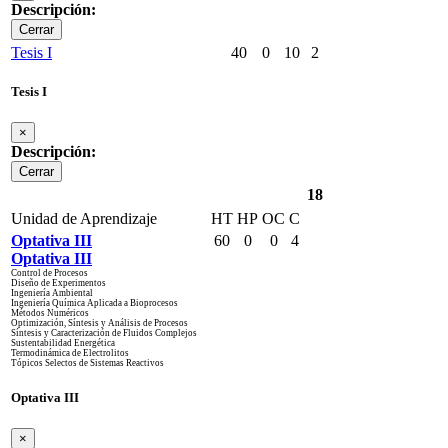
Descripción:
Cerrar
Tesis I
40
0
10
2
Tesis I
×
Descripción:
Cerrar
18
Unidad de Aprendizaje
HT
HP
OC
C
Optativa III
60
0
0
4
Optativa III
Control de Procesos
Diseño de Experimentos
Ingeniería Ambiental
Ingeniería Química Aplicada a Bioprocesos
Métodos Numéricos
Optimización, Síntesis y Análisis de Procesos
Síntesis y Caracterización de Fluidos Complejos
Sustentabilidad Energética
Termodinámica de Electrolitos
Tópicos Selectos de Sistemas Reactivos
Optativa III
×