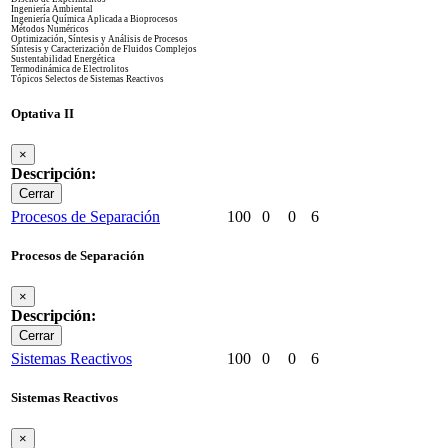
Ingeniería Ambiental
Ingeniería Química Aplicada a Bioprocesos
Métodos Numéricos
Optimización, Síntesis y Análisis de Procesos
Síntesis y Caracterización de Fluidos Complejos
Sustentabilidad Energética
Termodinámica de Electrolitos
Tópicos Selectos de Sistemas Reactivos
Optativa II
×
Descripción:
Cerrar
Procesos de Separación
100
0
0
6
Procesos de Separación
×
Descripción:
Cerrar
Sistemas Reactivos
100
0
0
6
Sistemas Reactivos
×