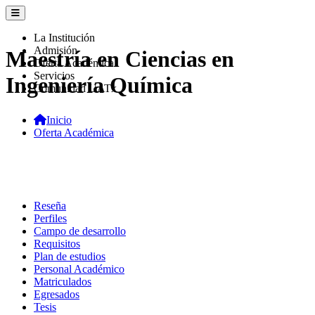
La Institución
Admisión
Maestría en Ciencias en
Oferta Académica
Servicios
Ingeniería Química
Comunidad UATx
Inicio
Oferta Académica
Reseña
Perfiles
Campo de desarrollo
Requisitos
Plan de estudios
Personal Académico
Matriculados
Egresados
Tesis