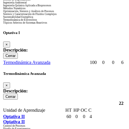
Ingeniería Ambiental
Ingeniería Química Aplicada a Bioprocesos
Métodos Numéricos
Optimización, Síntesis y Análisis de Procesos
Síntesis y Caracterización de Fluidos Complejos
Sustentabilidad Energética
Termodinámica de Electrolitos
Tópicos Selectos de Sistemas Reactivos
Optativa I
×
Descripción:
Cerrar
Termodinámica Avanzada
100
0
0
6
Termodinámica Avanzada
×
Descripción:
Cerrar
22
Unidad de Aprendizaje
HT
HP
OC
C
Optativa II
60
0
0
4
Optativa II
Control de Procesos
Diseño de Experimentos