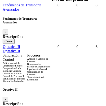
Fenómenos de Transporte
0
0
8
Avanzados
Fenómenos de Transporte
Avanzados
×
Descripción:
Cerrar
Optativa II
0
0
6
Optativa II
Simulación y
Procesos
Control
Análisis y Síntesis de
Procesos
Aplicaciones de la
Biotecnología
Dinámica de Fluidos
Diseño de Experimentos
Computacional a la
Ingeniería Ambiental
Ingeniería Química
Optimización de
Control de Procesos I
Procesos
Control de Procesos II
Termodinámica de
Simulación de Procesos
Electrolitos
Simulación Molecular
Optativa II
×
Descripción: