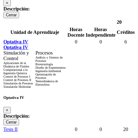
×
Descripción:
Cerrar
20
Horas
Horas
Unidad de Aprendizaje
Créditos
Docente
Independiente
Optativa IV
0
0
6
Optativa IV
Simulación y
Procesos
Control
Análisis y Síntesis de
Procesos
Aplicaciones de la
Biotecnología
Dinámica de Fluidos
Diseño de Experimentos
Computacional a la
Ingeniería Ambiental
Ingeniería Química
Optimización de
Control de Procesos I
Procesos
Control de Procesos II
Termodinámica de
Simulación de Procesos
Electrolitos
Simulación Molecular
Optativa IV
×
Descripción:
Cerrar
Tesis II
0
0
20