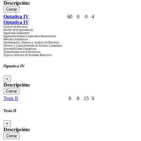
Descripción:
Cerrar
Optativa IV
60
0
0
4
Optativa IV
Control de Procesos
Diseño de Experimentos
Ingeniería Ambiental
Ingeniería Química Aplicada a Bioprocesos
Métodos Numéricos
Optimización, Síntesis y Análisis de Procesos
Síntesis y Caracterización de Fluidos Complejos
Sustentabilidad Energética
Termodinámica de Electrolitos
Tópicos Selectos de Sistemas Reactivos
Optativa IV
×
Descripción:
Cerrar
Tesis II
0
0
15
0
Tesis II
×
Descripción:
Cerrar