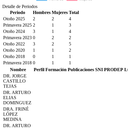
Detalle de Periodos
Periodo
Hombres
Mujeres
Total
Otoño 2025
2
2
4
Primavera 2025
2
1
3
Otoño 2024
3
1
4
Primavera 2023
0
2
2
Otoño 2022
3
2
5
Otoño 2020
1
1
2
Otoño 2018
0
1
1
Primavera 2018
0
1
1
Nombre
Perfil
Formación
Publicaciones
SNI
PRODEP
L
DR. JORGE
CASTILLO
TEJAS
DR. ARTURO
ELIAS
DOMINGUEZ
DRA. FRINÉ
LÓPEZ
MEDINA
DR. ARTURO