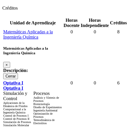
Créditos
Horas
Horas
Unidad de Aprendizaje
Créditos
Docente
Independiente
Matemáticas Aplicadas a la
0
0
8
Ingeniería Química
Matemáticas Aplicadas a la
Ingeniería Química
×
Descripción:
Cerrar
Optativa I
0
0
6
Optativa I
Simulación y
Procesos
Control
Análisis y Síntesis de
Procesos
Aplicaciones de la
Biotecnología
Dinámica de Fluidos
Diseño de Experimentos
Computacional a la
Ingeniería Ambiental
Ingeniería Química
Optimización de
Control de Procesos I
Procesos
Control de Procesos II
Termodinámica de
Simulación de Procesos
Electrolitos
Simulación Molecular