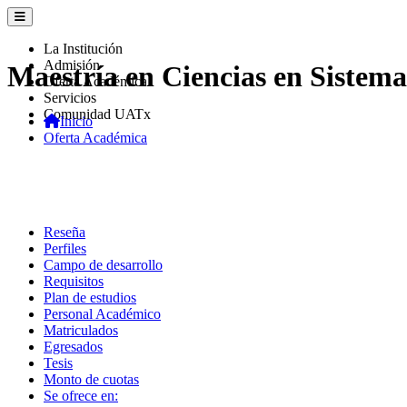
La Institución
Admisión
Maestría en Ciencias en Sistem
Oferta Académica
Servicios
Comunidad UATx
Inicio
Oferta Académica
Reseña
Perfiles
Campo de desarrollo
Requisitos
Plan de estudios
Personal Académico
Matriculados
Egresados
Tesis
Monto de cuotas
Se ofrece en: