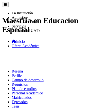
La Institución
Admisión
Maestría en Educacion
Oferta Académica
Servicios
Especial
Comunidad UATx
Inicio
Oferta Académica
Reseña
Perfiles
Campo de desarrollo
Requisitos
Plan de estudios
Personal Académico
Matriculados
Egresados
Tesis