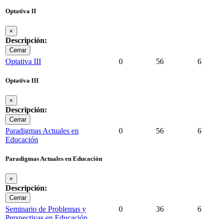
Optativa II
×
Descripción:
Cerrar
Optativa III
0
56
6
Optativa III
×
Descripción:
Cerrar
Paradigmas Actuales en
0
56
6
Educación
Paradigmas Actuales en Educación
×
Descripción:
Cerrar
Seminario de Problemas y
0
36
6
Perspectivas en Educación