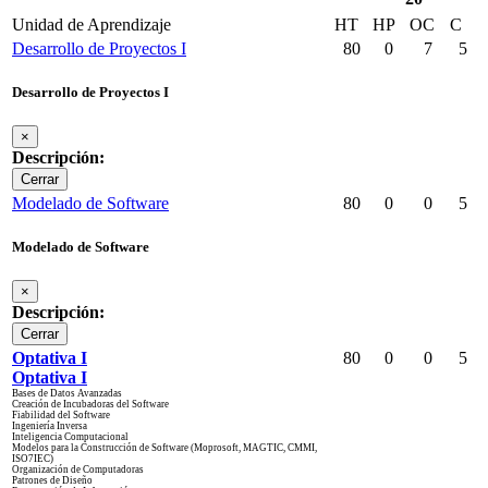
Unidad de Aprendizaje
HT
HP
OC
C
Desarrollo de Proyectos I
80
0
7
5
Desarrollo de Proyectos I
×
Descripción:
Cerrar
Modelado de Software
80
0
0
5
Modelado de Software
×
Descripción:
Cerrar
Optativa I
80
0
0
5
Optativa I
Bases de Datos Avanzadas
Creación de Incubadoras del Software
Fiabilidad del Software
Ingeniería Inversa
Inteligencia Computacional
Modelos para la Construcción de Software (Moprosoft, MAGTIC, CMMI,
ISO7IEC)
Organización de Computadoras
Patrones de Diseño