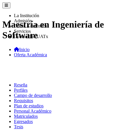
La Institución
Admisión
Maestría en Ingeniería de
Oferta Académica
Servicios
Software
Comunidad UATx
Inicio
Oferta Académica
Reseña
Perfiles
Campo de desarrollo
Requisitos
Plan de estudios
Personal Académico
Matriculados
Egresados
Tesis