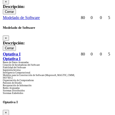
×
Descripción:
Cerrar
Modelado de Software
80
0
0
5
Modelado de Software
×
Descripción:
Cerrar
Optativa I
80
0
0
5
Optativa I
Bases de Datos Avanzadas
Creación de Incubadoras del Software
Fiabilidad del Software
Ingeniería Inversa
Inteligencia Computacional
Modelos para la Construcción de Software (Moprosoft, MAGTIC, CMMI,
ISO7IEC)
Organización de Computadoras
Patrones de Diseño
Recuperación de Información
Redes Avanzadas
Sistemas Distribuidos
Sistemas Embebidos
Optativa I
×