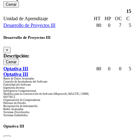
Cerrar
15
Unidad de Aprendizaje
HT
HP
OC
C
Desarrollo de Proyectos III
80
0
7
5
Desarrollo de Proyectos III
×
Descripción:
Cerrar
Optativa III
80
0
0
5
Optativa III
Bases de Datos Avanzadas
Creación de Incubadoras del Software
Fiabilidad del Software
Ingeniería Inversa
Inteligencia Computacional
Modelos para la Construcción de Software (Moprosoft, MAGTIC, CMMI,
ISO7IEC)
Organización de Computadoras
Patrones de Diseño
Recuperación de Información
Redes Avanzadas
Sistemas Distribuidos
Sistemas Embebidos
Optativa III