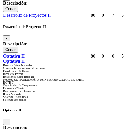
Descripción:
Cerrar
Desarrollo de Proyectos II
80
0
7
5
Desarrollo de Proyectos II
×
Descripción:
Cerrar
Optativa II
80
0
0
5
Optativa II
Bases de Datos Avanzadas
Creación de Incubadoras del Software
Fiabilidad del Software
Ingeniería Inversa
Inteligencia Computacional
Modelos para la Construcción de Software (Moprosoft, MAGTIC, CMMI,
ISO7IEC)
Organización de Computadoras
Patrones de Diseño
Recuperación de Información
Redes Avanzadas
Sistemas Distribuidos
Sistemas Embebidos
Optativa II
×
Descripción: