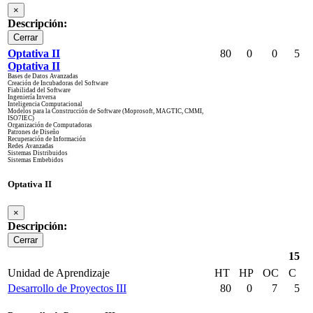
×
Descripción:
Cerrar
Optativa II
80
0
0
5
Optativa II
Bases de Datos Avanzadas
Creación de Incubadoras del Software
Fiabilidad del Software
Ingeniería Inversa
Inteligencia Computacional
Modelos para la Construcción de Software (Moprosoft, MAGTIC, CMMI,
ISO7IEC)
Organización de Computadoras
Patrones de Diseño
Recuperación de Información
Redes Avanzadas
Sistemas Distribuidos
Sistemas Embebidos
Optativa II
×
Descripción:
Cerrar
15
Unidad de Aprendizaje
HT
HP
OC
C
Desarrollo de Proyectos III
80
0
7
5