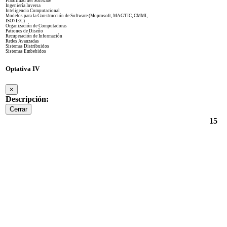
Fiabilidad del Software
Ingeniería Inversa
Inteligencia Computacional
Modelos para la Construcción de Software (Moprosoft, MAGTIC, CMMI,
ISO7IEC)
Organización de Computadoras
Patrones de Diseño
Recuperación de Información
Redes Avanzadas
Sistemas Distribuidos
Sistemas Embebidos
Optativa IV
×
Descripción:
Cerrar
15