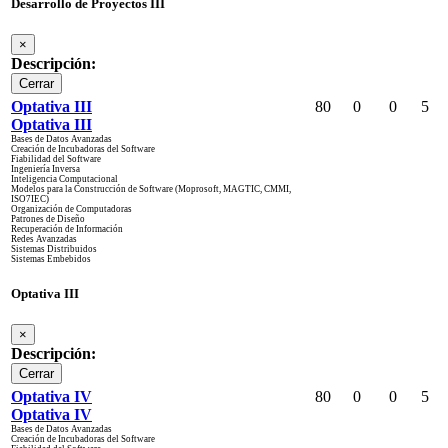
Desarrollo de Proyectos III
×
Descripción:
Cerrar
Optativa III
80
0
0
5
Optativa III
Bases de Datos Avanzadas
Creación de Incubadoras del Software
Fiabilidad del Software
Ingeniería Inversa
Inteligencia Computacional
Modelos para la Construcción de Software (Moprosoft, MAGTIC, CMMI,
ISO7IEC)
Organización de Computadoras
Patrones de Diseño
Recuperación de Información
Redes Avanzadas
Sistemas Distribuidos
Sistemas Embebidos
Optativa III
×
Descripción:
Cerrar
Optativa IV
80
0
0
5
Optativa IV
Bases de Datos Avanzadas
Creación de Incubadoras del Software