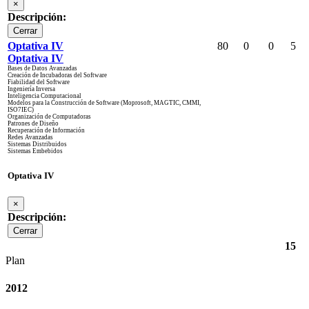
×
Descripción:
Cerrar
Optativa IV
80
0
0
5
Optativa IV
Bases de Datos Avanzadas
Creación de Incubadoras del Software
Fiabilidad del Software
Ingeniería Inversa
Inteligencia Computacional
Modelos para la Construcción de Software (Moprosoft, MAGTIC, CMMI,
ISO7IEC)
Organización de Computadoras
Patrones de Diseño
Recuperación de Información
Redes Avanzadas
Sistemas Distribuidos
Sistemas Embebidos
Optativa IV
×
Descripción:
Cerrar
15
Plan
2012