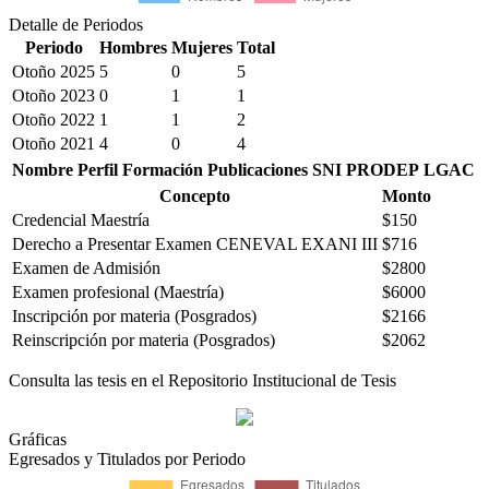
Detalle de Periodos
Periodo
Hombres
Mujeres
Total
Otoño 2025
5
0
5
Otoño 2023
0
1
1
Otoño 2022
1
1
2
Otoño 2021
4
0
4
Nombre
Perfil
Formación
Publicaciones
SNI
PRODEP
LGAC
Concepto
Monto
Credencial Maestría
$150
Derecho a Presentar Examen CENEVAL EXANI III
$716
Examen de Admisión
$2800
Examen profesional (Maestría)
$6000
Inscripción por materia (Posgrados)
$2166
Reinscripción por materia (Posgrados)
$2062
Consulta las tesis en el Repositorio Institucional de Tesis
Gráficas
Egresados y Titulados por Periodo