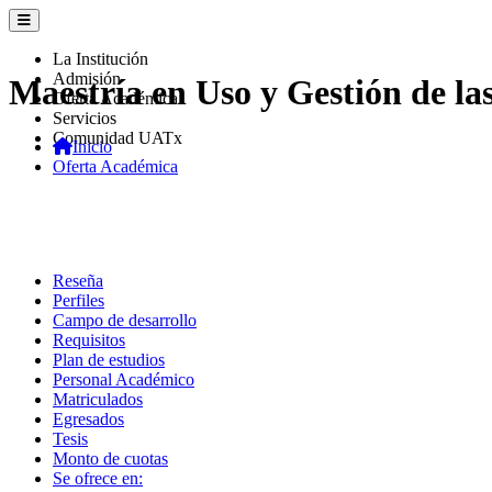
La Institución
Admisión
Maestría en Uso y Gestión de la
Oferta Académica
Servicios
Comunidad UATx
Inicio
Oferta Académica
Reseña
Perfiles
Campo de desarrollo
Requisitos
Plan de estudios
Personal Académico
Matriculados
Egresados
Tesis
Monto de cuotas
Se ofrece en: