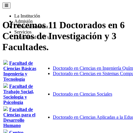
La Institución
Admisión
Ofrecemos
11
Doctorados en
6
Oferta Académica
Servicios
Centros de Investigación y
3
Comunidad UATx
Facultades.
Facultad de
Doctorado en Ciencias en Ingeniería Quím
Ciencias Básicas
Doctorado en Ciencias en Sistemas Comput
Ingeniería y
Tecnología
Facultad de
Trabajo Social,
Doctorado en Ciencias Sociales
Sociología y
Psicología
Facultad de
Ciencias para el
Doctorado en Ciencias Aplicadas a la Edu
Desarrollo
Humano
Centro