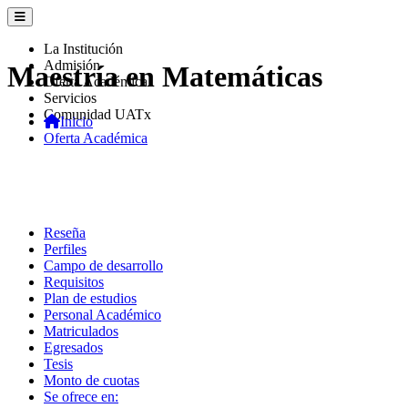
La Institución
Admisión
Maestría en Matemáticas
Oferta Académica
Servicios
Comunidad UATx
Inicio
Oferta Académica
Reseña
Perfiles
Campo de desarrollo
Requisitos
Plan de estudios
Personal Académico
Matriculados
Egresados
Tesis
Monto de cuotas
Se ofrece en: