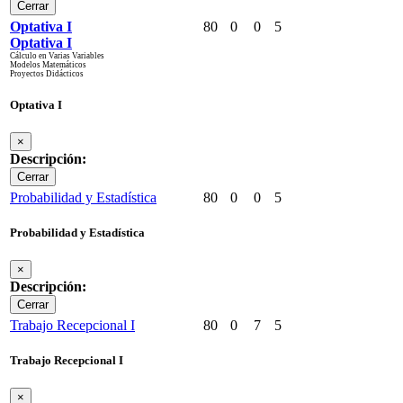
Cerrar
Optativa I
80
0
0
5
Optativa I
Cálculo en Varias Variables
Modelos Matemáticos
Proyectos Didácticos
Optativa I
×
Descripción:
Cerrar
Probabilidad y Estadística
80
0
0
5
Probabilidad y Estadística
×
Descripción:
Cerrar
Trabajo Recepcional I
80
0
7
5
Trabajo Recepcional I
×