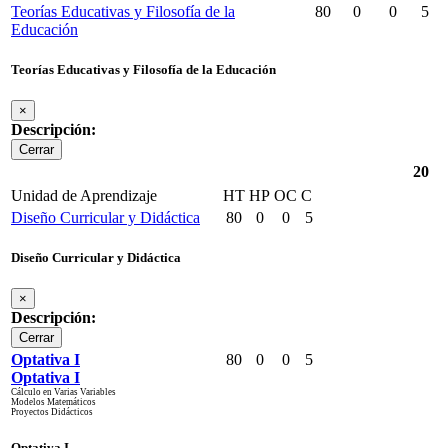
Teorías Educativas y Filosofía de la
80
0
0
5
Educación
Teorías Educativas y Filosofía de la Educación
×
Descripción:
Cerrar
20
Unidad de Aprendizaje
HT
HP
OC
C
Diseño Curricular y Didáctica
80
0
0
5
Diseño Curricular y Didáctica
×
Descripción:
Cerrar
Optativa I
80
0
0
5
Optativa I
Cálculo en Varias Variables
Modelos Matemáticos
Proyectos Didácticos
Optativa I