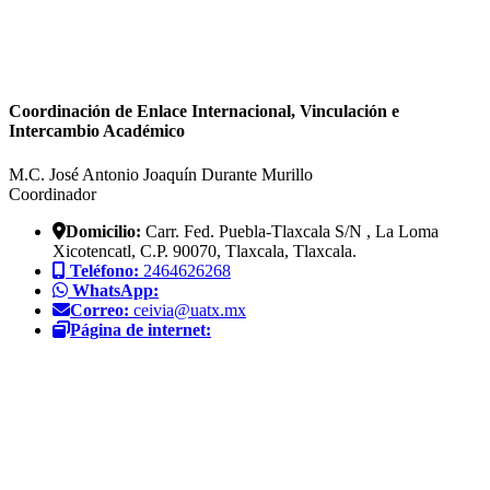
Coordinación de Enlace Internacional, Vinculación e
Intercambio Académico
M.C. José Antonio Joaquín Durante Murillo
Coordinador
Domicilio:
Carr. Fed. Puebla-Tlaxcala S/N , La Loma
Xicotencatl, C.P. 90070, Tlaxcala, Tlaxcala.
Teléfono:
2464626268
WhatsApp:
Correo:
ceivia@uatx.mx
Página de internet: