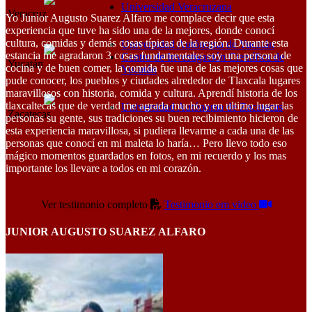
Universidad Veracruzana
Veracruz
Yo Junior Augusto Suarez Alfaro me complace decir que esta
experiencia que tuve ha sido una de la mejores, donde conocí
cultura, comidas y demás cosas típicas de la región. Durante esta
Universidad Autónoma de Yucatán
estancia me agradaron 3 cosas fundamentales soy una persona de
Centro de Investigación Científica de
Yucatán
cocina y de buen comer, la comida fue una de las mejores cosas que
Yucatán
pude conocer, los pueblos y ciudades alrededor de Tlaxcala lugares
maravillosos con historia, comida y cultura. Aprendí historia de los
tlaxcaltecas que de verdad me agrada mucho y en ultimo lugar las
Universidad Autónoma de Zacatecas
Zacatecas
personas su gente, sus tradiciones su buen recibimiento hicieron de
esta experiencia maravillosa, si pudiera llevarme a cada una de las
personas que conocí en mi maleta lo haría… Pero llevo todo eso
mágico momentos guardados en fotos, en mi recuerdo y los mas
importante los llevare a todos en mi corazón.
Ver testimonio completo
Testimonio em video
JUNIOR AUGUSTO SUAREZ ALFARO