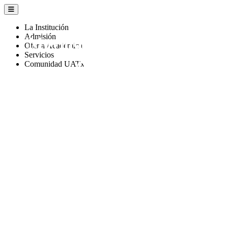
La Institución
Admisión
Movilidad e Intercambio
Oferta Académica
Servicios
Académico
Comunidad UATx