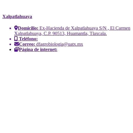
Xalpatlahuaya
Domicilio:
Ex-Hacienda de Xalpatlahuaya S/N , El Carmen
Xalpatlahuaya, C.P. 90513, Huamantla, Tlaxcala.
Teléfono:
Correo:
dfagrobiologia@uatx.mx
Página de internet: