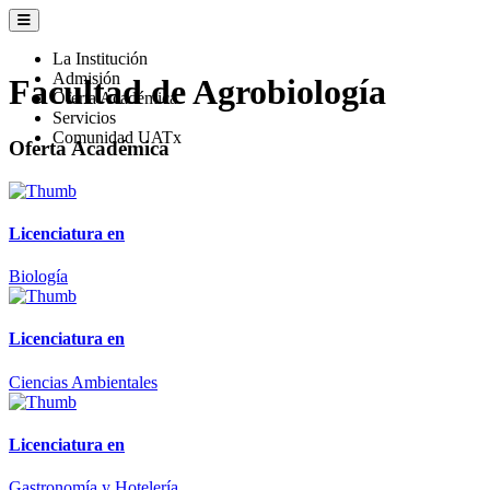
La Institución
Admisión
Facultad de Agrobiología
Oferta Académica
Servicios
Comunidad UATx
Oferta Académica
Licenciatura en
Biología
Licenciatura en
Ciencias Ambientales
Licenciatura en
Gastronomía y Hotelería