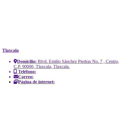
Tlaxcala
Domicilio:
Blvd. Emilio Sánchez Piedras No. 7 , Centro,
C.P. 90000, Tlaxcala, Tlaxcala.
Teléfono:
Correo:
Página de internet: