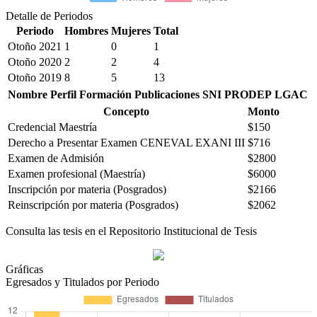
Detalle de Periodos
Periodo
Hombres
Mujeres
Total
Otoño 2021
1
0
1
Otoño 2020
2
2
4
Otoño 2019
8
5
13
Nombre
Perfil
Formación
Publicaciones
SNI
PRODEP
LGAC
Concepto
Monto
Credencial Maestría
$150
Derecho a Presentar Examen CENEVAL EXANI III
$716
Examen de Admisión
$2800
Examen profesional (Maestría)
$6000
Inscripción por materia (Posgrados)
$2166
Reinscripción por materia (Posgrados)
$2062
Consulta las tesis en el Repositorio Institucional de Tesis
Gráficas
Egresados y Titulados por Periodo