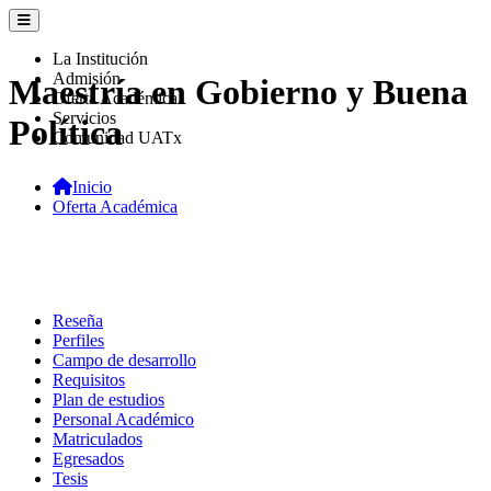
La Institución
Admisión
Maestría en Gobierno y Buena
Oferta Académica
Servicios
Política
Comunidad UATx
Inicio
Oferta Académica
Reseña
Perfiles
Campo de desarrollo
Requisitos
Plan de estudios
Personal Académico
Matriculados
Egresados
Tesis