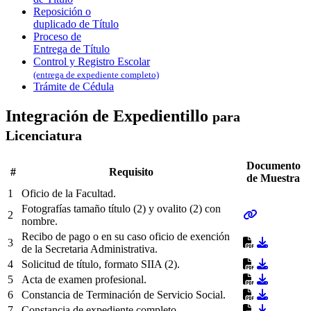
Reposición o
duplicado de Título
Proceso de
Entrega de Título
Control y Registro Escolar
(entrega de expediente completo)
Trámite de Cédula
Integración de Expedientillo
para
Licenciatura
Documento
#
Requisito
de Muestra
1
Oficio de la Facultad.
Fotografías tamaño título (2) y ovalito (2) con
2
nombre.
Recibo de pago o en su caso oficio de exención
3
de la Secretaria Administrativa.
4
Solicitud de título, formato SIIA (2).
5
Acta de examen profesional.
6
Constancia de Terminación de Servicio Social.
7
Constancia de expediente completo.