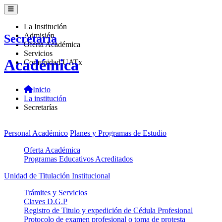
La Institución
Admisión
Secretaría
Oferta Académica
Servicios
Académica
Comunidad UATx
Inicio
La institución
Secretarías
Personal Académico
Planes y Programas de Estudio
Oferta Académica
Programas Educativos Acreditados
Unidad de Titulación Institucional
Trámites y Servicios
Claves D.G.P
Registro de Titulo y expedición de Cédula Profesional
Protocolo de examen profesional o toma de protesta