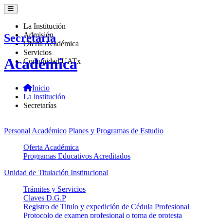
La Institución
Admisión
Secretaría
Oferta Académica
Servicios
Académica
Comunidad UATx
Inicio
La institución
Secretarías
Personal Académico
Planes y Programas de Estudio
Oferta Académica
Programas Educativos Acreditados
Unidad de Titulación Institucional
Trámites y Servicios
Claves D.G.P
Registro de Titulo y expedición de Cédula Profesional
Protocolo de examen profesional o toma de protesta