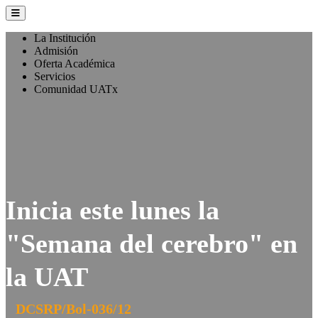
La Institución
Admisión
Oferta Académica
Servicios
Comunidad UATx
Inicia este lunes la
"Semana del cerebro" en
la UAT
DCSRP/Bol-036/12