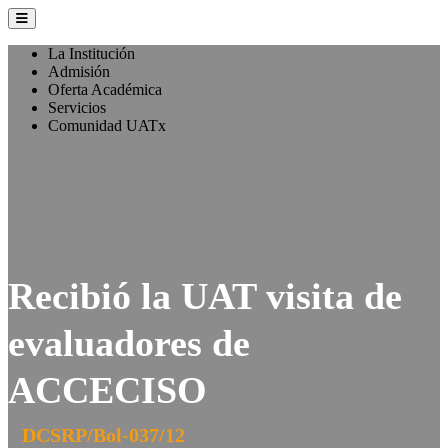
La Institución
Admisión
Oferta Académica
Servicios
Comunidad UATx
Recibió la UAT visita de
evaluadores de
ACCECISO
DCSRP/Bol-037/12