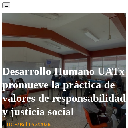
La Institución
Admisión
Oferta Académica
Servicios
Comunidad UATx
Desarrollo Humano UATx
promueve la práctica de
valores de responsabilidad
y justicia social
DCS/Bol 057/2026