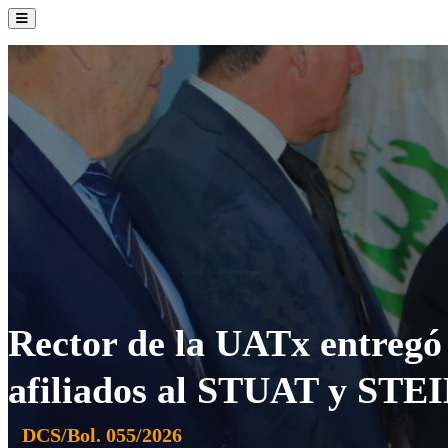
La Institución
Admisión
Oferta Académica
Servicios
Comunidad UATx
Rector de la UATx entregó
afiliados al STUAT y STE
DCS/Bol. 055/2026