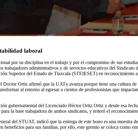
stabilidad laboral
l por su disciplina en el trabajo y por el compromiso de sus estudiante
a los trabajadores administrativos y de servicios educativos del Sindi
ión Superior del Estado de Tlaxcala (STEIESET) en reconocimiento a la
el Doctor Ortiz afirmó que la UATx avanza porque tiene una cultura de 
ansformar al entorno al egresar a cientos de profesionistas que impactan
ción gubernamental del Licenciado Héctor Ortiz Ortiz y desde esa fech
o para la base trabajadora de ambos sindicatos, y reiteró el reconocimien
neral del STUAT, indicó que la entrega de este bono es una muestra de 
n beneficios para sus familias, por ello, este gremio se coloca como ent