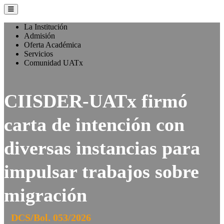
La Institución
Admisión
Oferta Académica
Servicios
Comunidad UATx
CIISDER-UATx firmó
carta de intención con
diversas instancias para
impulsar trabajos sobre
migración
DCS/Bol. 053/2026