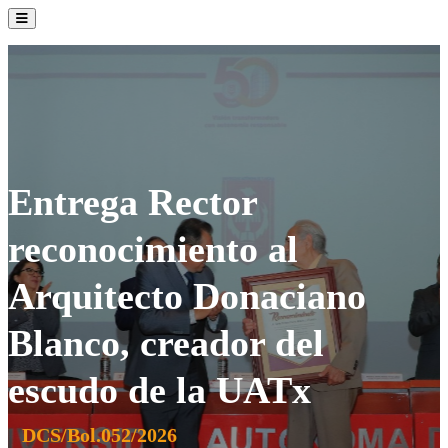
La Institución
Admisión
Oferta Académica
Servicios
Comunidad UATx
Entrega Rector
reconocimiento al
Arquitecto Donaciano
Blanco, creador del
escudo de la UATx
DCS/Bol.052/2026