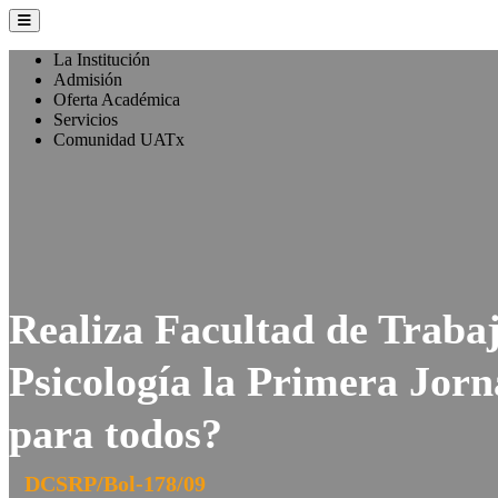
La Institución
Admisión
Oferta Académica
Servicios
Comunidad UATx
Realiza Facultad de Trabaj
Psicología la Primera Jorn
para todos?
DCSRP/Bol-178/09