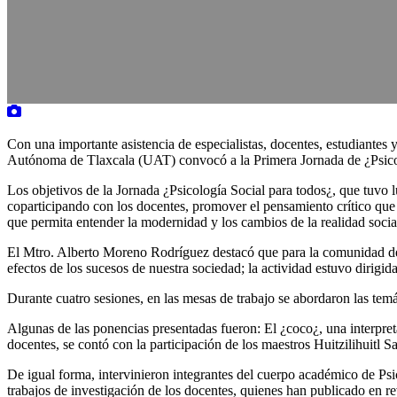
Con una importante asistencia de especialistas, docentes, estudiantes
Autónoma de Tlaxcala (UAT) convocó a la Primera Jornada de ¿Psicolo
Los objetivos de la Jornada ¿Psicología Social para todos¿, que tuvo l
coparticipando con los docentes, promover el pensamiento crítico que g
que permita entender la modernidad y los cambios de la realidad socia
El Mtro. Alberto Moreno Rodríguez destacó que para la comunidad de l
efectos de los sucesos de nuestra sociedad; la actividad estuvo dirigi
Durante cuatro sesiones, en las mesas de trabajo se abordaron las temá
Algunas de las ponencias presentadas fueron: El ¿coco¿, una interpret
docentes, se contó con la participación de los maestros Huitzilihuit
De igual forma, intervinieron integrantes del cuerpo académico de Psic
trabajos de investigación de los docentes, quienes han publicado en re