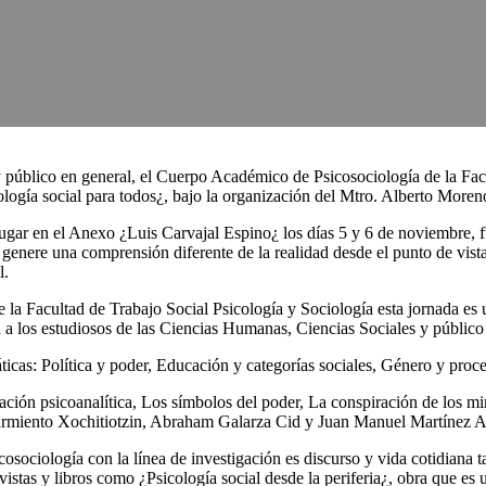
 y público en general, el Cuerpo Académico de Psicosociología de la Fac
gía social para todos¿, bajo la organización del Mtro. Alberto Moreno
ugar en el Anexo ¿Luis Carvajal Espino¿ los días 5 y 6 de noviembre, fue
enere una comprensión diferente de la realidad desde el punto de vista 
l.
a Facultad de Trabajo Social Psicología y Sociología esta jornada es un
da a los estudiosos de las Ciencias Humanas, Ciencias Sociales y público
ticas: Política y poder, Educación y categorías sociales, Género y proce
ación psicoanalítica, Los símbolos del poder, La conspiración de los mim
l Sarmiento Xochitiotzin, Abraham Galarza Cid y Juan Manuel Martínez 
osociología con la línea de investigación es discurso y vida cotidiana 
vistas y libros como ¿Psicología social desde la periferia¿, obra que es