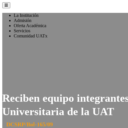
La Institución
Admisión
Oferta Académica
Servicios
Comunidad UATx
Reciben equipo integrante
Universitaria de la UAT
DCSRP/Bol-165/09