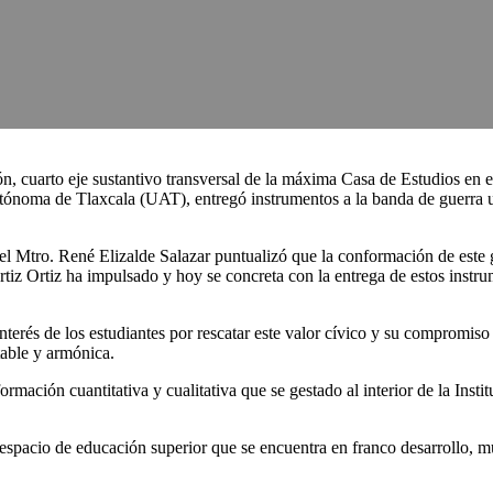
n, cuarto eje sustantivo transversal de la máxima Casa de Estudios en el
utónoma de Tlaxcala (UAT), entregó instrumentos a la banda de guerra un
 el Mtro. René Elizalde Salazar puntualizó que la conformación de este 
rtiz Ortiz ha impulsado y hoy se concreta con la entrega de estos instru
terés de los estudiantes por rescatar este valor cívico y su compromiso p
able y armónica.
ormación cuantitativa y cualitativa que se gestado al interior de la Ins
acio de educación superior que se encuentra en franco desarrollo, muest