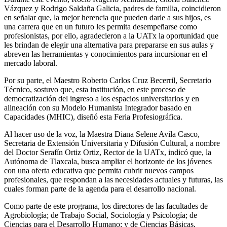
Vázquez y Rodrigo Saldaña Galicia, padres de familia, coincidieron
en señalar que, la mejor herencia que pueden darle a sus hijos, es
una carrera que en un futuro les permita desempeñarse como
profesionistas, por ello, agradecieron a la UATx la oportunidad que
les brindan de elegir una alternativa para prepararse en sus aulas y
abreven las herramientas y conocimientos para incursionar en el
mercado laboral.
Por su parte, el Maestro Roberto Carlos Cruz Becerril, Secretario
Técnico, sostuvo que, esta institución, en este proceso de
democratización del ingreso a los espacios universitarios y en
alineación con su Modelo Humanista Integrador basado en
Capacidades (MHIC), diseñó esta Feria Profesiográfica.
Al hacer uso de la voz, la Maestra Diana Selene Avila Casco,
Secretaria de Extensión Universitaria y Difusión Cultural, a nombre
del Doctor Serafín Ortiz Ortiz, Rector de la UATx, indicó que, la
Autónoma de Tlaxcala, busca ampliar el horizonte de los jóvenes
con una oferta educativa que permita cubrir nuevos campos
profesionales, que respondan a las necesidades actuales y futuras, las
cuales forman parte de la agenda para el desarrollo nacional.
Como parte de este programa, los directores de las facultades de
Agrobiología; de Trabajo Social, Sociología y Psicología; de
Ciencias para el Desarrollo Humano; y de Ciencias Básicas,