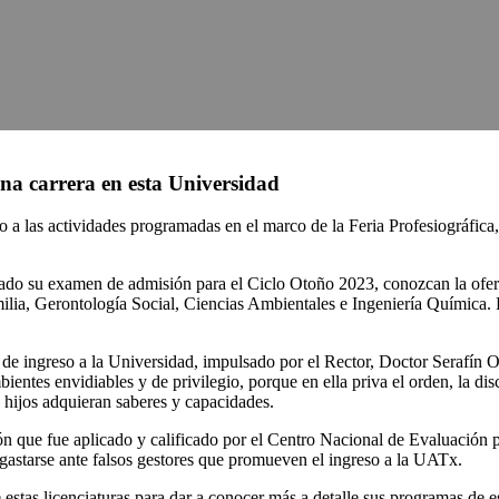
na carrera en esta Universidad
 las actividades programadas en el marco de la Feria Profesiográfica, l
tado su examen de admisión para el Ciclo Otoño 2023, conozcan la ofert
ilia, Gerontología Social, Ciencias Ambientales e Ingeniería Química. E
o de ingreso a la Universidad, impulsado por el Rector, Doctor Serafín O
entes envidiables y de privilegio, porque en ella priva el orden, la disc
s hijos adquieran saberes y capacidades.
ón que fue aplicado y calificado por el Centro Nacional de Evaluación
esgastarse ante falsos gestores que promueven el ingreso a la UATx.
e estas licenciaturas para dar a conocer más a detalle sus programas de 