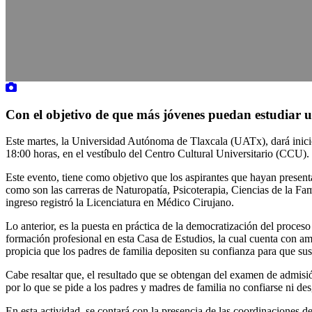
Con el objetivo de que más jóvenes puedan estudiar u
Este martes, la Universidad Autónoma de Tlaxcala (UATx), dará inicio a
18:00 horas, en el vestíbulo del Centro Cultural Universitario (CCU).
Este evento, tiene como objetivo que los aspirantes que hayan presen
como son las carreras de Naturopatía, Psicoterapia, Ciencias de la Fam
ingreso registró la Licenciatura en Médico Cirujano.
Lo anterior, es la puesta en práctica de la democratización del proces
formación profesional en esta Casa de Estudios, la cual cuenta con ambi
propicia que los padres de familia depositen su confianza para que su
Cabe resaltar que, el resultado que se obtengan del examen de admisi
por lo que se pide a los padres y madres de familia no confiarse ni d
En esta actividad, se contará con la presencia de las coordinaciones d