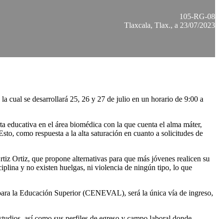
105-RG-08
Tlaxcala, Tlax., a 23/07/2023
a cual se desarrollará 25, 26 y 27 de julio en un horario de 9:00 a
a educativa en el área biomédica con la que cuenta el alma máter,
sto, como respuesta a la alta saturación en cuanto a solicitudes de
rtiz Ortiz, que propone alternativas para que más jóvenes realicen su
iplina y no existen huelgas, ni violencia de ningún tipo, lo que
 para la Educación Superior (CENEVAL), será la única vía de ingreso,
estudios, así como sus perfiles de egreso y campo laboral donde