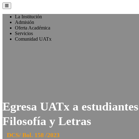
La Institución
Admisión
Oferta Académica
Servicios
Comunidad UATx
Egresa UATx a estudiantes
Filosofía y Letras
DCS/ Bol. 158 /2023