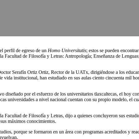
el perfil de egreso de un
Homo Universitatis
; estos se pueden encontr
la Facultad de Filosofía y Letras: Antropología; Enseñanza de Lenguas;
ctor Serafín Ortiz Ortiz, Rector de la UATx, dirigiéndose a los educan
 de vida institucional, han estudiado en sus aulas ciento cincuenta mil
o diseñado por el esfuerzo de los universitarios tlaxcaltecas, el hoy
s universidades a nivel nacional cuentan con su propio modelo, el cual
Facultad de Filosofía y Letras, dijo a quienes concluyeron sus estudios
ar sus máximos conocimientos.
udios, porque se formaron en un área con programas acreditados y reacre
envuelvan.