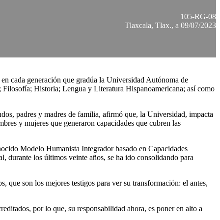
105-RG-08
Tlaxcala, Tlax., a 09/07/2023
ar en cada generación que gradúa la Universidad Autónoma de
 Filosofía; Historia; Lengua y Literatura Hispanoamericana; así como
dos, padres y madres de familia, afirmó que, la Universidad, impacta
 hombres y mujeres que generaron capacidades que cubren las
 conocido Modelo Humanista Integrador basado en Capacidades
, durante los últimos veinte años, se ha ido consolidando para
, que son los mejores testigos para ver su transformación: el antes,
ditados, por lo que, su responsabilidad ahora, es poner en alto a