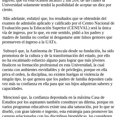
ingreso, que en esta ocasión alcanzó 2 mil 209, de las cuales la
Universidad solamente tendrá la posibilidad de aceptar un diez por
ciento.
Más adelante, enfatizó que, los resultados que se obtendrán del
examen de admisión aplicado y calificado por el Centro Nacional de
Evaluación para la Educación Superior (CENEVAL) será la única
vía de ingreso, por lo que, en este sentido, pidió a los padres y
madres de familia no confiar ni desgastarse ante falsos gestores que
promueven el ingreso a la UATx.
Subrayó que, la Autónoma de Tlaxcala desde su fundación, ha sido
promotora de la cultura y de la transformación del estado, por ello
no ha escatimado esfuerzo alguno para lograr que más jóvenes
finalicen su formación profesional en esta Universidad, la cual
cuenta con ambientes envidiables y de privilegio, porque en ella
priva el orden, la disciplina, no existen huelgas ni violencia de
ningún tipo, lo que genera que los padres de familia depositen cada
vez más su confianza en ella para que sus hijos adquieran saberes y
capacidades.
Mencionó que, la confianza depositada en la máxima Casa de
Estudios por los aspirantes también constituye un dilema, porque en
varios programas educativos existe una alta saturación, por lo que se
diseñó, con gran talento e ingenio, esta estrategia para promover las
carreras relacionadas con las disciplinas biomédicas, las consideren