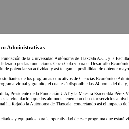
co Administrativas
, la Fundación de la Universidad Autónoma de Tlaxcala A.C., y la Facu
 liderado por las fundaciones Coca-Cola y para el Desarrollo Económi
 fin de potenciar su actividad y así tengan la posibilidad de obtener may
 estudiantes de los programas educativos de Ciencias Económico Adminis
rama virtual y gratuito, el cual está disponible las 24 horas del día y, 
adillo, Presidente de la Fundación UAT y la Maestra Esmeralda Pérez V
d es la vinculación que los alumnos tienen con el sector servicios a nive
nal ha forjado la Autónoma de Tlaxcala, concretando así el impacto de la
citados y equipados para la operatividad de este programa que estará v