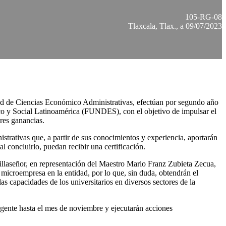
105-RG-08
Tlaxcala, Tlax., a 09/07/2023
ltad de Ciencias Económico Administrativas, efectúan por segundo año
co y Social Latinoamérica (FUNDES), con el objetivo de impulsar el
ores ganancias.
trativas que, a partir de sus conocimientos y experiencia, aportarán
al concluirlo, puedan recibir una certificación.
illaseñor, en representación del Maestro Mario Franz Zubieta Zecua,
l microempresa en la entidad, por lo que, sin duda, obtendrán el
s capacidades de los universitarios en diversos sectores de la
igente hasta el mes de noviembre y ejecutarán acciones