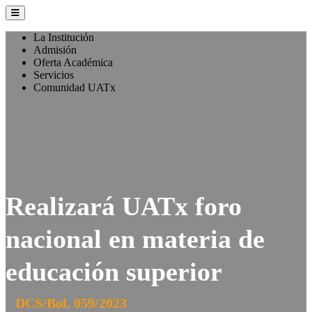
La Institución
Admisión
Oferta Académica
Servicios
Comunidad UATx
Realizará UATx foro
nacional en materia de
educación superior
DCS/Bol. 059/2023