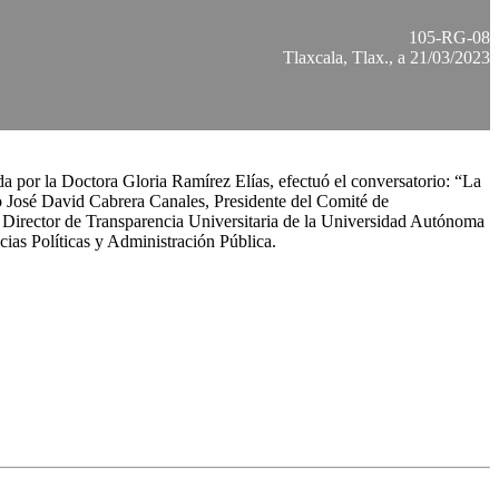
105-RG-08
Tlaxcala, Tlax., a 21/03/2023
a por la Doctora Gloria Ramírez Elías, efectuó el conversatorio: “La
tro José David Cabrera Canales, Presidente del Comité de
irector de Transparencia Universitaria de la Universidad Autónoma
as Políticas y Administración Pública.