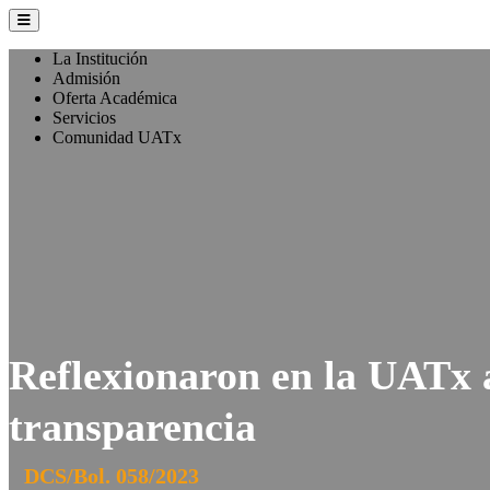
La Institución
Admisión
Oferta Académica
Servicios
Comunidad UATx
Reflexionaron en la UATx a
transparencia
DCS/Bol. 058/2023