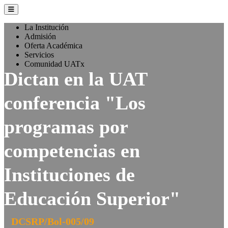
La Institución
Admisión
Oferta Académica
Servicios
Comunidad UATx
Dictan en la UAT
conferencia "Los
programas por
competencias en
Instituciones de
Educación Superior"
DCSRP/Bol-005/09