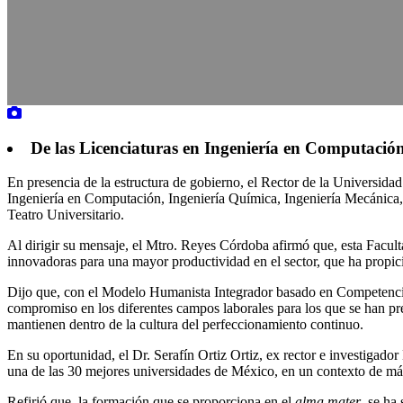
De las Licenciaturas en Ingeniería en Computació
En presencia de la estructura de gobierno, el Rector de la Universi
Ingeniería en Computación, Ingeniería Química, Ingeniería Mecánica, 
Teatro Universitario.
Al dirigir su mensaje, el Mtro. Reyes Córdoba afirmó que, esta Facult
innovadoras para una mayor productividad en el sector, que ha propici
Dijo que, con el Modelo Humanista Integrador basado en Competencias
compromiso en los diferentes campos laborales para los que se han pr
mantienen dentro de la cultura del perfeccionamiento continuo.
En su oportunidad, el Dr. Serafín Ortiz Ortiz, ex rector e investigad
una de las 30 mejores universidades de México, en un contexto de más
Refirió que, la formación que se proporciona en el
alma mater
, se ha