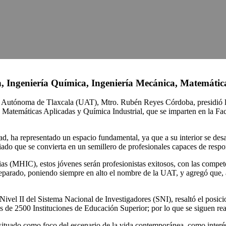
n, Ingeniería Química, Ingeniería Mecánica, Matemátic
dad Autónoma de Tlaxcala (UAT), Mtro. Rubén Reyes Córdoba, presidió l
Matemáticas Aplicadas y Química Industrial, que se imparten en la Facu
ad, ha representado un espacio fundamental, ya que a su interior se des
ado que se convierta en un semillero de profesionales capaces de respo
 (MHIC), estos jóvenes serán profesionistas exitosos, con las competen
eparado, poniendo siempre en alto el nombre de la UAT, y agregó que, a 
or Nivel II del Sistema Nacional de Investigadores (SNI), resaltó el po
 de 2500 Instituciones de Educación Superior; por lo que se siguen rea
 situado como foco del escenario de la vida contemporánea, como interés