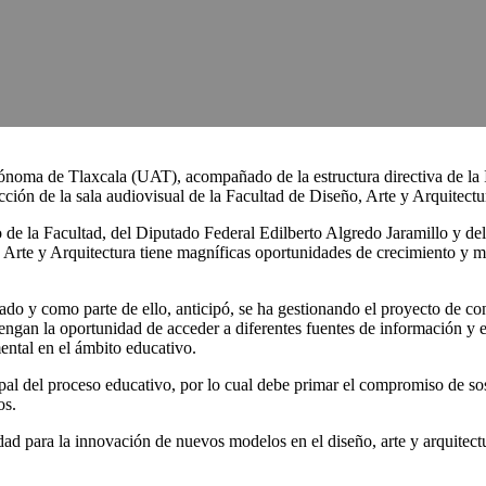
noma de Tlaxcala (UAT), acompañado de la estructura directiva de la Ins
trucción de la sala audiovisual de la Facultad de Diseño, Arte y Arquitec
 de la Facultad, del Diputado Federal Edilberto Algredo Jaramillo y d
Arte y Arquitectura tiene magníficas oportunidades de crecimiento y mue
do y como parte de ello, anticipó, se ha gestionando el proyecto de co
s tengan la oportunidad de acceder a diferentes fuentes de información y 
ntal en el ámbito educativo.
ipal del proceso educativo, por lo cual debe primar el compromiso de so
os.
idad para la innovación de nuevos modelos en el diseño, arte y arquitectu