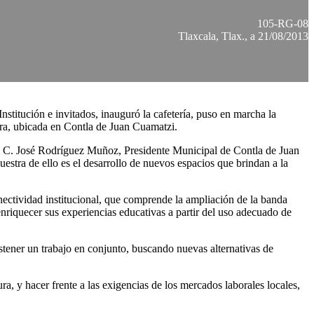
105-RG-08
Tlaxcala, Tlax., a 21/08/2013
titución e invitados, inauguró la cafetería, puso en marcha la
tura, ubicada en Contla de Juan Cuamatzi.
el C. José Rodríguez Muñoz, Presidente Municipal de Contla de Juan
stra de ello es el desarrollo de nuevos espacios que brindan a la
nectividad institucional, que comprende la ampliación de la banda
enriquecer sus experiencias educativas a partir del uso adecuado de
stener un trabajo en conjunto, buscando nuevas alternativas de
ra, y hacer frente a las exigencias de los mercados laborales locales,