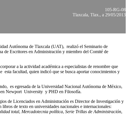
105-RG-08
Tlaxcala, Tlax., a 29/05/2013
ersidad Autónoma de Tlaxcala (UAT), realizó el Seminario de
ana de Escritores en Administración y miembro del Comité de
orporar a la actividad académica a especialistas de renombre que
e esta facultad, quien indicó que se busca aportar conocimientos y
alindo, es egresada de la Universidad Nacional Autónoma de México,
on en Newport University y PHD en Filosofía.
gios de Licenciados en Administración es Director de Investigación y
ibros de texto en universidades nacionales e internacionales:
lidad total
,
Mercadotecnia política
,
Serie Trillas de Administración
,