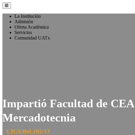
La Institución
Admisión
Oferta Académica
Servicios
Comunidad UATx
Impartió Facultad de CEA
Mercadotecnia
CICS/Bol.105/13