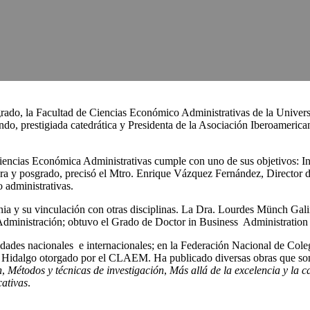
posgrado, la Facultad de Ciencias Económico Administrativas de la Univ
do, prestigiada catedrática y Presidenta de la Asociación Iberoameric
ación (Ceneval).
iencias Económica Administrativas cumple con uno de sus objetivos: Inc
ura y posgrado, precisó el Mtro. Enrique Vázquez Fernández, Director d
o administrativas.
cnia y su vinculación con otras disciplinas. La Dra. Lourdes Münch G
y Administración; obtuvo el Grado de Doctor in Business Administrati
sidades nacionales e internacionales; en la Federación Nacional de Cole
 Hidalgo otorgado por el CLAEM. Ha publicado diversas obras que son l
n
,
Métodos y técnicas de investigación
,
Más allá de la excelencia y la ca
cativas
.