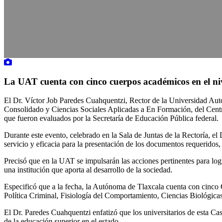
La UAT cuenta con cinco cuerpos académicos en el ni
El Dr. Víctor Job Paredes Cuahquentzi, Rector de la Universidad Au
Consolidado y Ciencias Sociales Aplicadas a En Formación, del Centr
que fueron evaluados por la Secretaría de Educación Pública federal.
Durante este evento, celebrado en la Sala de Juntas de la Rectoría, el
servicio y eficacia para la presentación de los documentos requeridos
Precisó que en la UAT se impulsarán las acciones pertinentes para l
una institución que aporta al desarrollo de la sociedad.
Especificó que a la fecha, la Autónoma de Tlaxcala cuenta con cinco 
Política Criminal, Fisiología del Comportamiento, Ciencias Biológic
El Dr. Paredes Cuahquentzi enfatizó que los universitarios de esta Cas
de la educación superior en el estado.