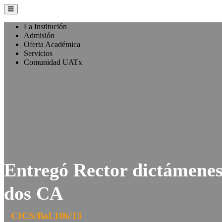
La Institución
Admisión
Oferta Académica
Servicios
Comunidad UATx
Entregó Rector dictámenes
dos CA
CICS/Bol.106/13