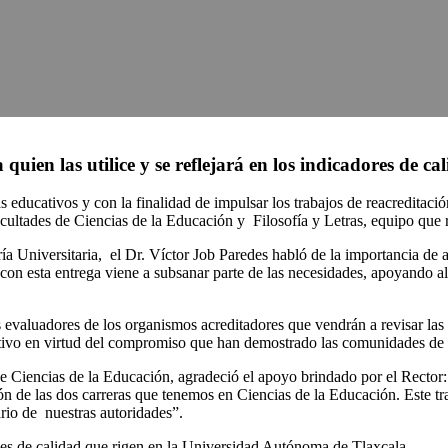
uien las utilice y se reflejará en los indicadores de ca
s educativos y con la finalidad de impulsar los trabajos de reacreditaci
cultades de Ciencias de la Educación y Filosofía y Letras, equipo que 
a Universitaria, el Dr. Víctor Job Paredes habló de la importancia de at
n esta entrega viene a subsanar parte de las necesidades, apoyando al 
 evaluadores de los organismos acreditadores que vendrán a revisar las
sitivo en virtud del compromiso que han demostrado las comunidades de
de Ciencias de la Educación, agradeció el apoyo brindado por el Rect
ión de las dos carreras que tenemos en Ciencias de la Educación. Este t
rio de nuestras autoridades”.
les de calidad que rigen en la Universidad Autónoma de Tlaxcala.