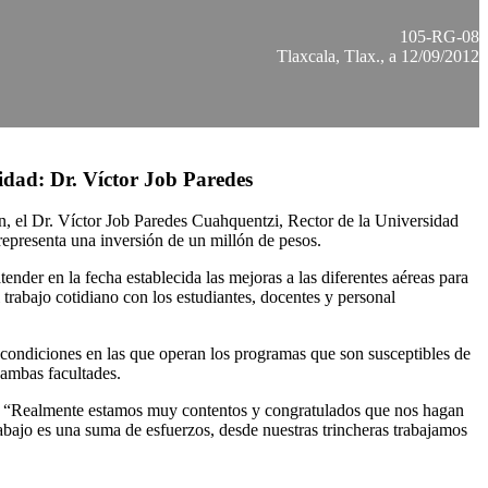
105-RG-08
Tlaxcala, Tlax., a 12/09/2012
lidad: Dr. Víctor Job Paredes
ón, el Dr. Víctor Job Paredes Cuahquentzi, Rector de la Universidad
representa una inversión de un millón de pesos.
ender en la fecha establecida las mejoras a las diferentes aéreas para
trabajo cotidiano con los estudiantes, docentes y personal
 condiciones en las que operan los programas que son susceptibles de
 ambas facultades.
or: “Realmente estamos muy contentos y congratulados que nos hagan
rabajo es una suma de esfuerzos, desde nuestras trincheras trabajamos