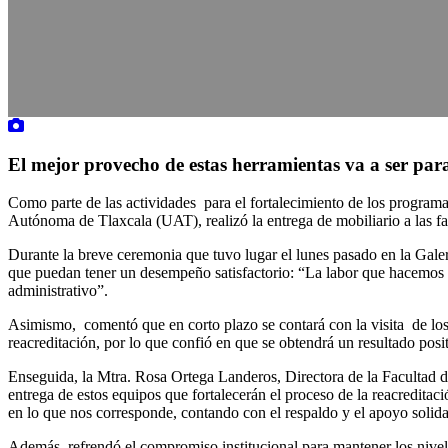
El mejor provecho de estas herramientas va a ser para q
Como parte de las actividades para el fortalecimiento de los programa
Autónoma de Tlaxcala (UAT), realizó la entrega de mobiliario a las fa
Durante la breve ceremonia que tuvo lugar el lunes pasado en la Galerí
que puedan tener un desempeño satisfactorio: “La labor que hacemos co
administrativo”.
Asimismo, comentó que en corto plazo se contará con la visita de los
reacreditación, por lo que confió en que se obtendrá un resultado po
Enseguida, la Mtra. Rosa Ortega Landeros, Directora de la Facultad 
entrega de estos equipos que fortalecerán el proceso de la reacreditac
en lo que nos corresponde, contando con el respaldo y el apoyo solida
Además, refrendó el compromiso institucional para mantener los nive