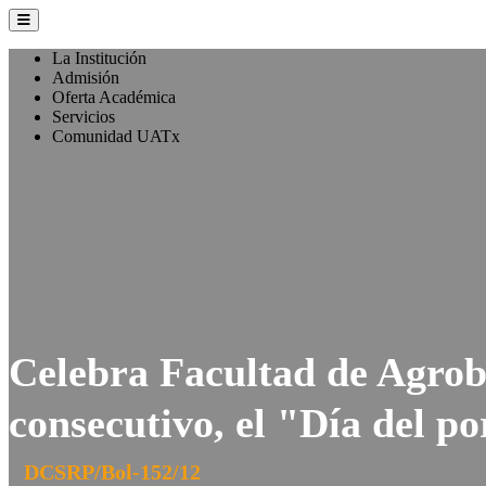
La Institución
Admisión
Oferta Académica
Servicios
Comunidad UATx
Celebra Facultad de Agrobi
consecutivo, el "Día del po
DCSRP/Bol-152/12