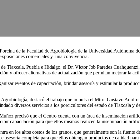
 Porcina de la Facultad de Agrobiología de la Universidad Autónoma de 
 exposiciones comerciales y una convivencia.
ores de Tlaxcala, Puebla e Hidalgo, el Dr. Víctor Job Paredes Cuahquentzi
ción y ofrecer alternativas de actualización que permitan mejorar la act
ganizar eventos de capacitación, brindar asesoría y estimular la produc
e Agrobiología, destacó el trabajo que impulsa el Mtro. Gustavo Adolf
ado diversos servicios a los porcicultores del estado de Tlaxcala y de l
ñoz precisó que el Centro cuenta con un área de inseminación artificia
ibir capacitación para que ellos mismos realicen la inseminación artific
tra en los altos costos de los granos, que generalmente son la fuente de 
rece asesoría completa para que ellos obtengan productos de calidad pa