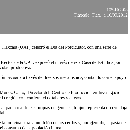
105-RG-08
Tlaxcala, Tlax., a 16/09/2012
Tlaxcala (UAT) celebró el Día del Porcicultor, con una serie de
, Rector de la UAT, expresó el interés de esta Casa de Estudios por
ividad productiva.
ción pecuaria a través de diversos mecanismos, contando con el apoyo
o Muñoz Gallo, Director del Centro de Producción en Investigación
a región con conferencias, talleres y cursos.
l para crear líneas propias de genética, lo que representa una ventaja
ial.
la proteína para la nutrición de los cerdos y, por ejemplo, la pasta de
ra el consumo de la población humana.