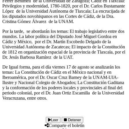
Ferrer Benimeli de la Universidad de Zaragoza; Cádiz en Tlaxcala:
Privilegios y modernidad, 1780-1820, por el Dr. Carlos Bustamante
López de la Universidad Autónoma de Tlaxcala; La encrucijada de
los diputados novohispanos en las Cortes de Cádiz, de la Dra.
Cristina Gómez Álvarez de la UNAM.
Por la tarde, se abordarán los temas: El trabajo legislativo entre dos
mundos. La labor política del Diputado José Miguel Gordoa en
Cádiz y México, por el Dr. Martín Escobedo Delgado de la
Universidad Autónoma de Zacatecas; El impacto de la Constitución
de 1812 en organización espacial de la provincia de Tlaxcala, por el
Dr. Jesús Barbosa Ramírez de la UAT.
De Igual forma, para el día viernes 17 de agosto se analizarán los
temas: La Constitución de Cádiz en el México nacional y en
Iberoamérica, por el Dr. Oscar Cruz Barney de la UNAM-UIA-
Ilustre y Nacional Colegio de Abogados; La Constitución Gaditana
y la conformación de los poderes locales y provinciales al final del
periodo colonial, por el Dr. Juan Ortiz Escamilla de la Universidad
Veracruzana, entre otros.
Leer
Detener
Comparte el boletín