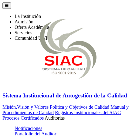
La Institución
Admisión
Oferta Académica
Servicios
Comunidad UATx
Sistema Institucional de Autogestión de la Calidad
Misión,Visión y Valores
Política y Objetivos de Calidad
Manual y
Procedimientos de Calidad
Registros Institucionales del SIAC
Procesos Certificados
Auditorias
Notificaciones
Portafolio del Auditor