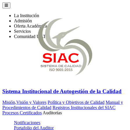
La Institución
Admisión
Oferta Académica
Servicios
Comunidad UATx
Sistema Institucional de Autogestión de la Calidad
Misión,Visión y Valores
Política y Objetivos de Calidad
Manual y
Procedimientos de Calidad
Registros Institucionales del SIAC
Procesos Certificados
Auditorias
Notificaciones
Portafolio del Auditor