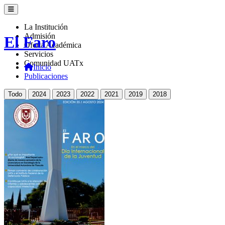
La Institución
Admisión
El Faro
Oferta Académica
Servicios
Comunidad UATx
Inicio
Publicaciones
Todo
2024
2023
2022
2021
2019
2018