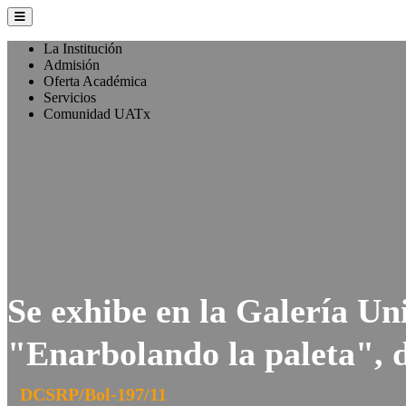
La Institución
Admisión
Oferta Académica
Servicios
Comunidad UATx
Se exhibe en la Galería Un
"Enarbolando la paleta", 
DCSRP/Bol-197/11