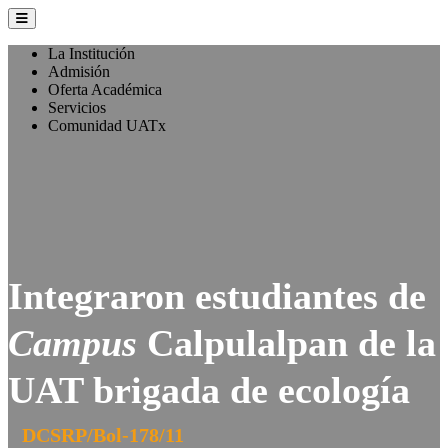
La Institución
Admisión
Oferta Académica
Servicios
Comunidad UATx
Integraron estudiantes de
Campus
Calpulalpan de la
UAT brigada de ecología
DCSRP/Bol-178/11