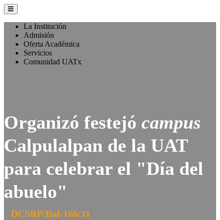
La Institución
Admisión
Oferta Académica
Servicios
Comunidad UATx
Organizó festejó
campus
Calpulalpan de la UAT
para celebrar el "Día del
abuelo"
DCSRP/Bol-166/11