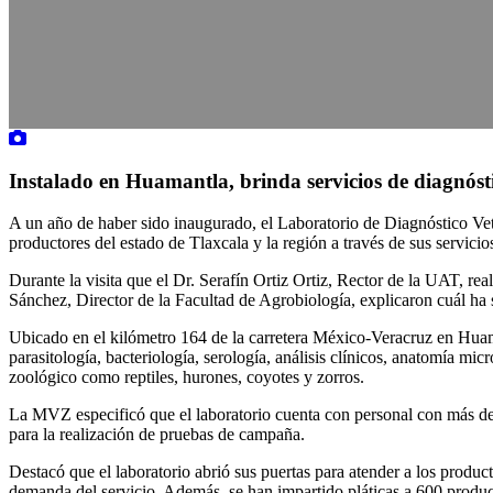
Instalado en Huamantla, brinda servicios de diagnóst
A un año de haber sido inaugurado, el Laboratorio de Diagnóstico Ve
productores del estado de Tlaxcala y la región a través de sus servicio
Durante la visita que el Dr. Serafín Ortiz Ortiz, Rector de la UAT, r
Sánchez, Director de la Facultad de Agrobiología, explicaron cuál ha s
Ubicado en el kilómetro 164 de la carretera México-Veracruz en Huaman
parasitología, bacteriología, serología, análisis clínicos, anatomía mi
zoológico como reptiles, hurones, coyotes y zorros.
La MVZ especificó que el laboratorio cuenta con personal con más de
para la realización de pruebas de campaña.
Destacó que el laboratorio abrió sus puertas para atender a los produ
demanda del servicio. Además, se han impartido pláticas a 600 product