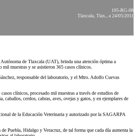
105-RG-08
Tlaxcala, Tlax., a 24/05/2011
ad Autónoma de Tlaxcala (UAT), brinda una atención óptima a
o mil muestras y se asistieron 365 casos clínicos.
 Sánchez, responsable del laboratorio, y el Mtro. Adolfo Cuevas
casos clínicos, procesado mil muestras a través de estudios de
a, caballos, cerdos, cabras, aves, ovejas y gatos, y en ejemplares de
Nacional de la Educación Veterinaria y autorizado por la SAGARPA
es de Puebla, Hidalgo y Veracruz, de tal forma que cada día aumenta la
ras al laboratorio.