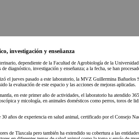
ico, investigación y enseñanza
terinario, dependiente de la Facultad de Agrobiología de la Universid
s de diagnóstico, investigación y enseñanza; a la fecha, se han procesad
ealizó el jueves pasado a este laboratorio, la MVZ Guillermina Bañuelos
ido la evaluación de este espacio y las acciones de mejoras aplicadas.
tla, en este primer año de actividades, el laboratorio ha atendido 365 
croscópica y micología, en animales domésticos como perros, toros de lidi
 30 años de experiencia en salud animal, certificado por el Consejo 
ctores de Tlaxcala pero también ha extendido su cobertura a las entidad
ores en diferentes temas de salud animal como la toma y envío de muest