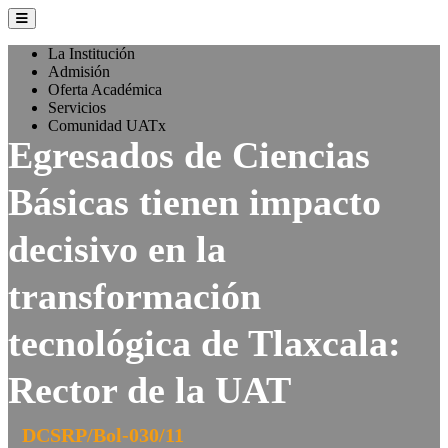
La Institución
Admisión
Oferta Académica
Servicios
Comunidad UATx
Egresados de Ciencias
Básicas tienen impacto
decisivo en la
transformación
tecnológica de Tlaxcala:
Rector de la UAT
DCSRP/Bol-030/11