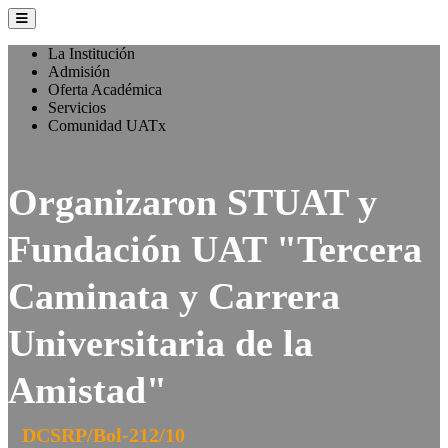
La Institución
Admisión
Oferta Académica
Servicios
Comunidad UATx
Organizaron STUAT y
Fundación UAT "Tercera
Caminata y Carrera
Universitaria de la
Amistad"
DCSRP/Bol-212/10