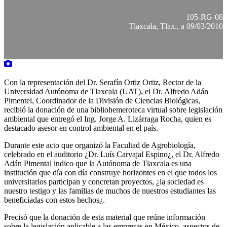
105-RG-08
Tlaxcala, Tlax., a 09/03/2010
Con la representación del Dr. Serafín Ortiz Ortiz, Rector de la
Universidad Autónoma de Tlaxcala (UAT), el Dr. Alfredo Adán
Pimentel, Coordinador de la División de Ciencias Biológicas,
recibió la donación de una bibliohemeroteca virtual sobre legislación
ambiental que entregó el Ing. Jorge A. Lizárraga Rocha, quien es
destacado asesor en control ambiental en el país.
Durante este acto que organizó la Facultad de Agrobiología,
celebrado en el auditorio ¿Dr. Luís Carvajal Espino¿, el Dr. Alfredo
Adán Pimental indico que la Autónoma de Tlaxcala es una
institución que día con día construye horizontes en el que todos los
universitarios participan y concretan proyectos, ¿la sociedad es
nuestro testigo y las familias de muchos de nuestros estudiantes las
beneficiadas con estos hechos¿.
Precisó que la donación de esta material que reúne información
sobre la legislación aplicable a las empresas en México, aspectos de