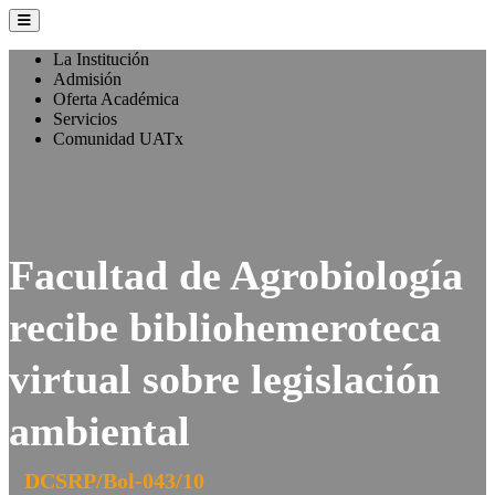
La Institución
Admisión
Oferta Académica
Servicios
Comunidad UATx
Facultad de Agrobiología
recibe bibliohemeroteca
virtual sobre legislación
ambiental
DCSRP/Bol-043/10