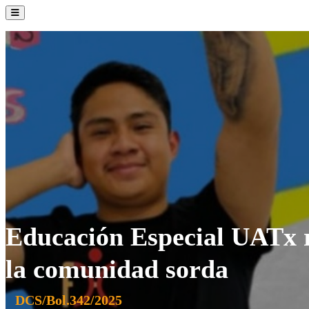
La Institución
Admisión
Oferta Académica
Servicios
Comunidad UATx
Educación Especial UATx r
la comunidad sorda
DCS/Bol.342/2025