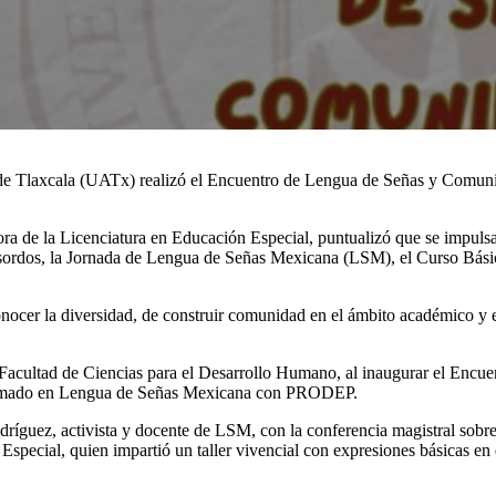
e Tlaxcala (UATx) realizó el Encuentro de Lengua de Señas y Comunid
ora de la Licenciatura en Educación Especial, puntualizó que se impulsa
a sordos, la Jornada de Lengua de Señas Mexicana (LSM), el Curso Bási
onocer la diversidad, de construir comunidad en el ámbito académico y 
cultad de Ciencias para el Desarrollo Humano, al inaugurar el Encuentro
iplomado en Lengua de Señas Mexicana con PRODEP.
ríguez, activista y docente de LSM, con la conferencia magistral sobr
pecial, quien impartió un taller vivencial con expresiones básicas en 