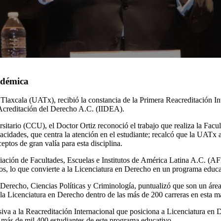
adémica
Tlaxcala (UATx), recibió la constancia de la Primera Reacreditación I
 Acreditación del Derecho A.C. (IIDEA).
itario (CCU), el Doctor Ortiz reconoció el trabajo que realiza la Facul
idades, que centra la atención en el estudiante; recalcó que la UATx a
ceptos de gran valía para esta disciplina.
ciación de Facultades, Escuelas e Institutos de América Latina A.C. (
s, lo que convierte a la Licenciatura en Derecho en un programa educa
 Derecho, Ciencias Políticas y Criminología, puntualizó que son un área
la Licenciatura en Derecho dentro de las más de 200 carreras en esta m
usiva a la Reacreditación Internacional que posiciona a Licenciatura e
a más de mil 400 estudiantes de este programa educativo.