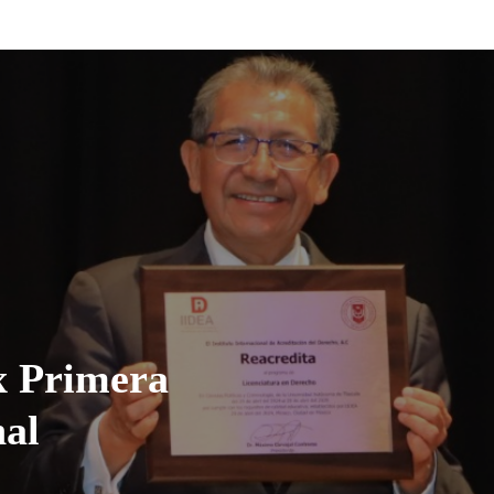
x Primera
nal