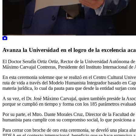
Avanza la Universidad en el logro de la excelencia ac
El Doctor Serafín Ortiz Ortiz, Rector de la Universidad Autónoma de 
Máximo Carvajal Contreras, Presidente del Instituto Internacional de
En esta ceremonia solemne que se realizó en el Centro Cultural Univers
ruta de vida a través del Modelo Humanista Integrador basado en Capac
materia jurídica, lo cual da pauta para que desde la entidad surjan con
A su vez, el Dr. José Máximo Carvajal, quien también preside la Aso
porque se cumplió en tiempo y forma con los 185 parámetros evaluado
Por su parte, el Mtro. Dante Morales Cruz, Director de la Facultad de
humanista para cumplir con su compromiso social, lo que posiciona a 
Para cerrar con broche de oro esta ceremonia, se develó una placa al
IIDEA en el contexto internacional, beneficio que se hace extensivo 