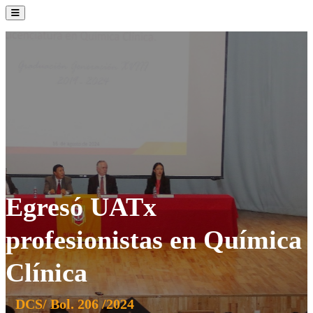
La Institución
Admisión
Oferta Académica
Servicios
Comunidad UATx
Egresó UATx
profesionistas en Química
Clínica
DCS/ Bol. 206 /2024