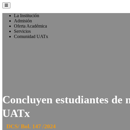
La Institución
Admisión
Oferta Académica
Servicios
Comunidad UATx
Concluyen estudiantes de m
UATx
DCS/ Bol. 147 /2024